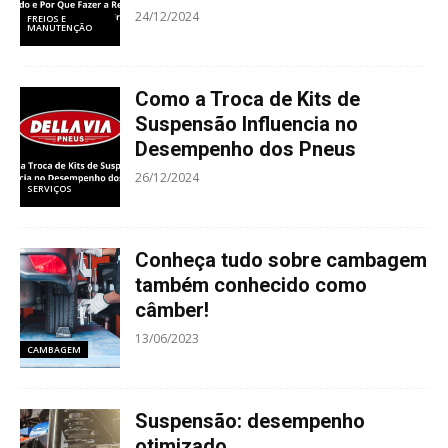
24/12/2024
FREIOS E
MANUTENÇÃO
Como a Troca de Kits de
Suspensão Influencia no
Desempenho dos Pneus
26/12/2024
SERVIÇOS
Conheça tudo sobre cambagem
também conhecido como
câmber!
13/06/2023
CAMBAGEM
Suspensão: desempenho
otimizado